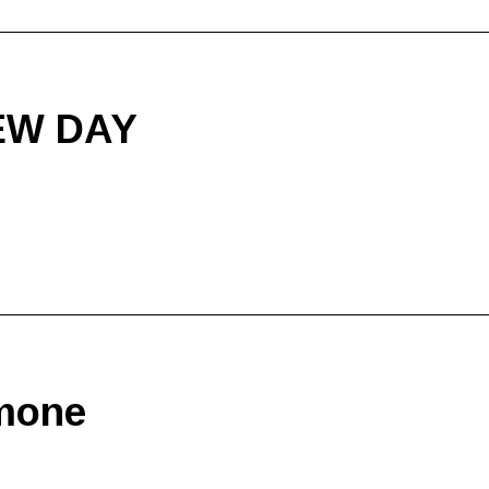
EW DAY
mone