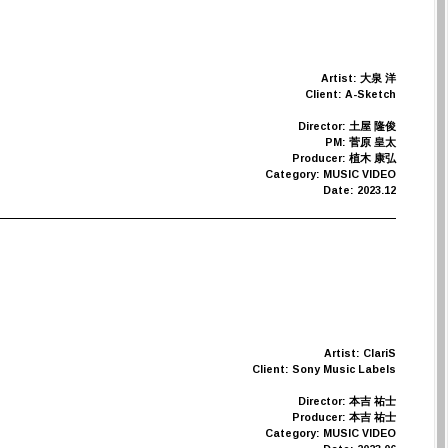
Artist: 大泉 洋
Client: A-Sketch
Director: 土屋 隆俊
PM: 菅原 皇太
Producer: 植木 康弘
Category: MUSIC VIDEO
Date: 2023.12
Artist: ClariS
Client: Sony Music Labels
Director: 本吉 祐士
Producer: 本吉 祐士
Category: MUSIC VIDEO