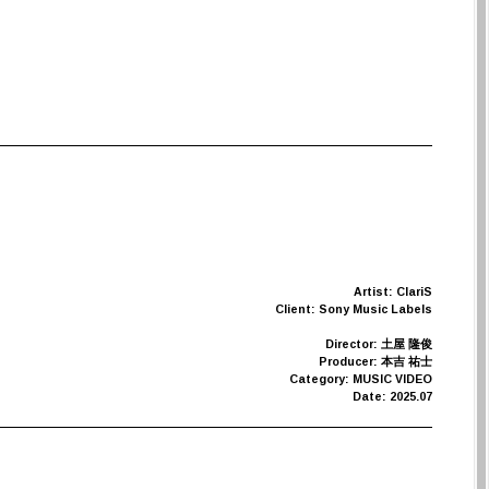
Artist: ClariS
Client: Sony Music Labels
Director: 土屋 隆俊
Producer: 本吉 祐士
Category: MUSIC VIDEO
Date: 2025.07