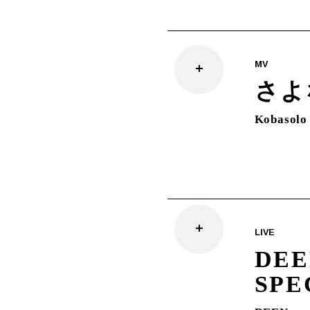
MV
さよ
Kobasolo
LIVE
DEE
SPE