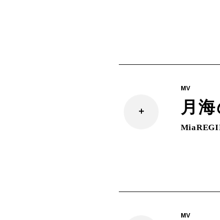
MV
月海
MiaREG
MV