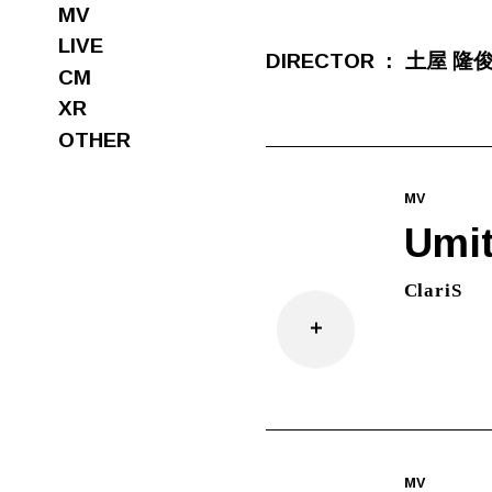
MV
LIVE
DIRECTOR
土屋 隆
CM
XR
OTHER
MV
Umit
ClariS
MV