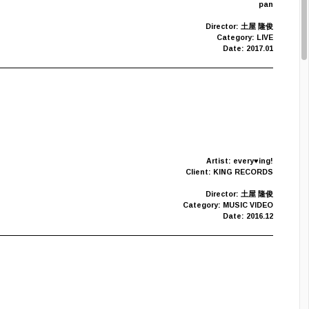
pan
Director: 土屋 隆俊
Category: LIVE
Date: 2017.01
Artist: every♥ing!
Client: KING RECORDS
Director: 土屋 隆俊
Category: MUSIC VIDEO
Date: 2016.12