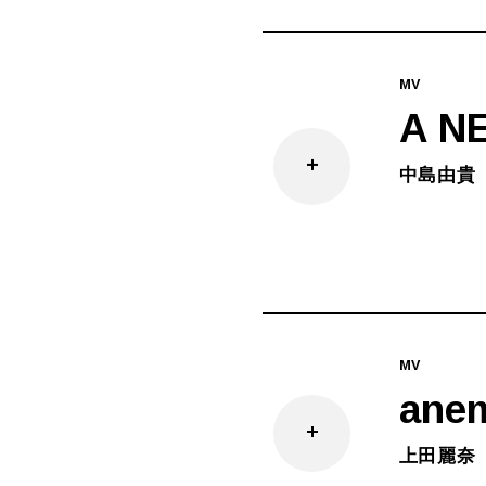
MV
A N
中島由貴
MV
ane
上田麗奈