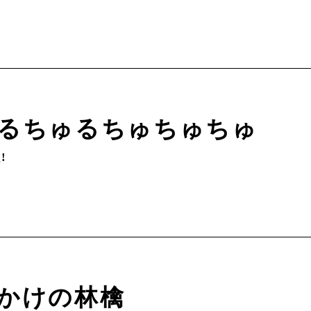
るちゅるちゅちゅちゅ
!
かけの林檎