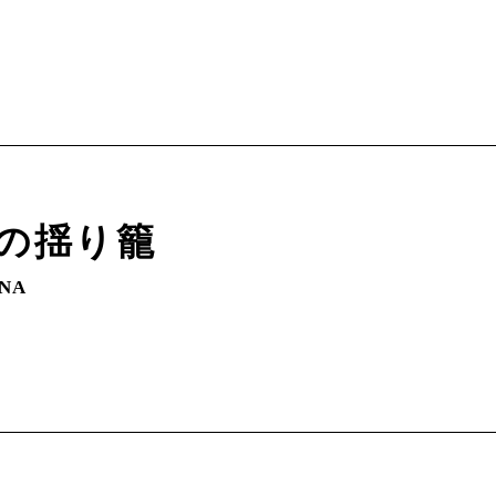
の揺り籠
INA