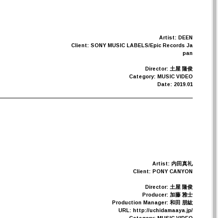
Artist: DEEN
Client: SONY MUSIC LABELS/Epic Records Ja
pan
Director: 土屋 隆俊
Category: MUSIC VIDEO
Date: 2019.01
Artist: 内田真礼
Client: PONY CANYON
Director: 土屋 隆俊
Producer: 加藤 雅士
Production Manager: 和田 朋紘
URL: http://uchidamaaya.jp/