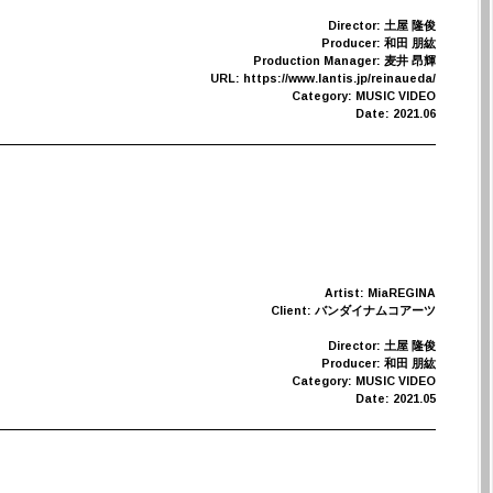
Director: 土屋 隆俊
Producer: 和田 朋紘
Production Manager: 麦井 昂輝
URL: https://www.lantis.jp/reinaueda/
Category: MUSIC VIDEO
Date: 2021.06
Artist: MiaREGINA
Client: バンダイナムコアーツ
Director: 土屋 隆俊
Producer: 和田 朋紘
Category: MUSIC VIDEO
Date: 2021.05