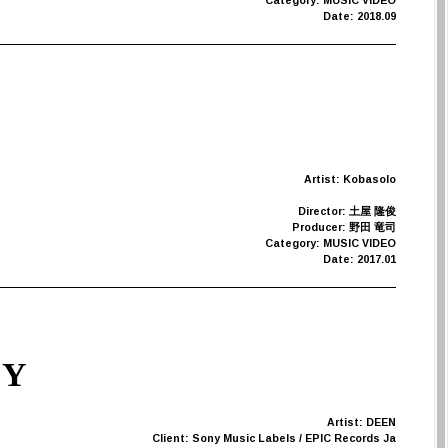
Category: MUSIC VIDEO
Date: 2018.09
Artist: Kobasolo
Director: 土屋 隆俊
Producer: 野田 竜司
Category: MUSIC VIDEO
Date: 2017.01
OY
Artist: DEEN
Client: Sony Music Labels / EPIC Records Ja