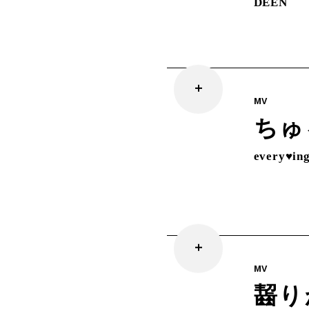
DEEN
MV
ちゅ
every♥ing
MV
齧り