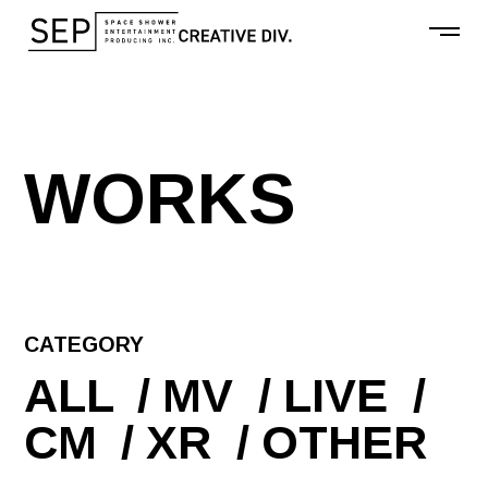
W
O
R
K
S
CATEGORY
ALL
MV
LIVE
CM
XR
OTHER