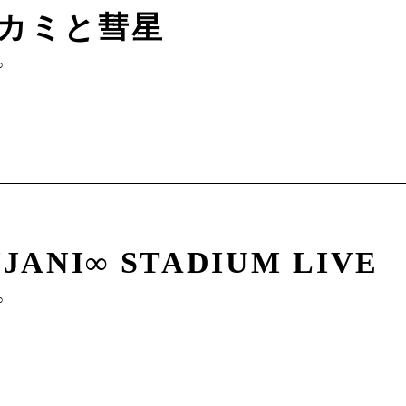
カミと彗星
∞
JANI∞ STADIUM LIV
∞