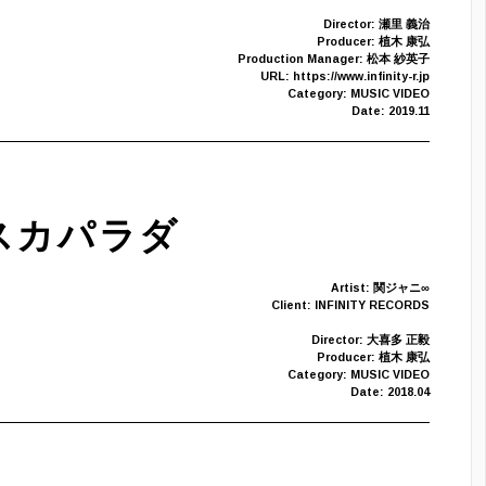
Director: 瀬里 義治
Producer: 植木 康弘
Production Manager: 松本 紗英子
URL: https://www.infinity-r.jp
Category: MUSIC VIDEO
Date: 2019.11
京スカパラダ
Artist: 関ジャニ∞
Client: INFINITY RECORDS
Director: 大喜多 正毅
Producer: 植木 康弘
Category: MUSIC VIDEO
Date: 2018.04