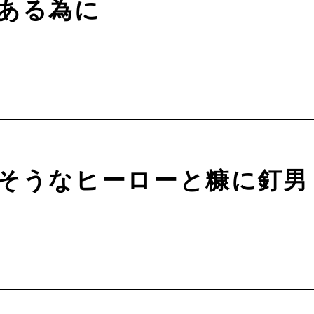
ある為に
そうなヒーローと糠に釘男