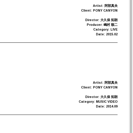
Artist: 阿部真央
Client: PONY CANYON
Director: 大久保 拓朗
Producer: 嶋村 順二
Category: LIVE
Date: 2015.02
Artist: 阿部真央
Client: PONY CANYON
Director: 大久保 拓朗
Category: MUSIC VIDEO
Date: 2014.09