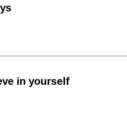
ays
eve in yourself