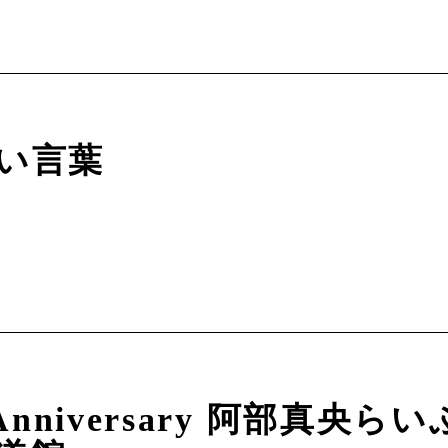
い言葉
 Anniversary 阿部真央ら