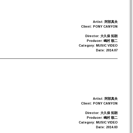
Artist: 阿部真央
Client: PONY CANYON
Director: 大久保 拓朗
Producer: 嶋村 順二
Category: MUSIC VIDEO
Date: 2014.07
Artist: 阿部真央
Client: PONY CANYON
Director: 大久保 拓朗
Producer: 嶋村 順二
Category: MUSIC VIDEO
Date: 2014.03