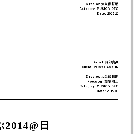
Director: 大久保 拓朗
Category: MUSIC VIDEO
Date: 2015.11
Artist: 阿部真央
Client: PONY CANYON
Director: 大久保 拓朗
Producer: 加藤 雅士
Category: MUSIC VIDEO
Date: 2015.01
いぶ2014@日