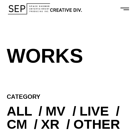
W
O
R
K
S
CATEGORY
ALL
MV
LIVE
CM
XR
OTHER