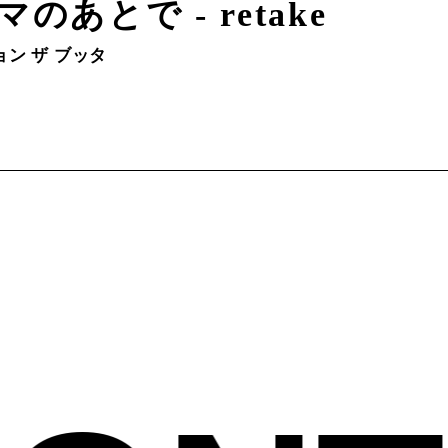
のあとで - retake
ン ザ ブッタ