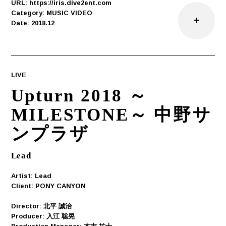
URL: https://iris.dive2ent.com
Category: MUSIC VIDEO
Date: 2018.12
LIVE
Upturn 2018 ～
MILESTONE～ 中野サ
ンプラザ
Lead
Artist: Lead
Client: PONY CANYON
Director: 北平 誠治
Producer: 入江 聡晃