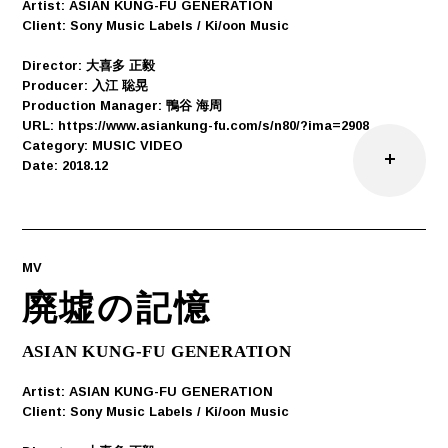
Artist: ASIAN KUNG-FU GENERATION
Client: Sony Music Labels / Ki/oon Music
Director: 大喜多 正毅
Producer: 入江 聡晃
Production Manager: 鴨谷 海周
URL: https://www.asiankung-fu.com/s/n80/?ima=2908
Category: MUSIC VIDEO
Date: 2018.12
MV
廃墟の記憶
ASIAN KUNG-FU GENERATION
Artist: ASIAN KUNG-FU GENERATION
Client: Sony Music Labels / Ki/oon Music