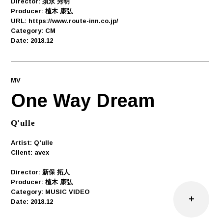
Director: 須永 秀明
Producer: 植木 康弘
URL: https://www.route-inn.co.jp/
Category: CM
Date: 2018.12
MV
One Way Dream
Q'ulle
Artist: Q'ulle
Client: avex
Director: 新保 拓人
Producer: 植木 康弘
Category: MUSIC VIDEO
Date: 2018.12