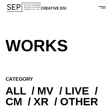
W
O
R
K
S
CATEGORY
ALL
MV
LIVE
CM
XR
OTHER