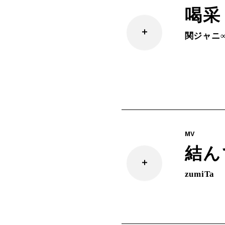
喝采
関ジャニ
MV
結ん
zumiTa