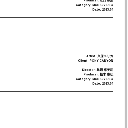
Producer: 江口 香菜
Category: MUSIC VIDEO
Date: 2023.04
Artist: 久保ユリカ
Client: PONY CANYON
Director: 鳥畑 恵美莉
Producer: 植木 康弘
Category: MUSIC VIDEO
Date: 2023.04