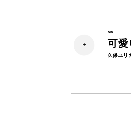
MV
可愛
久保ユリ