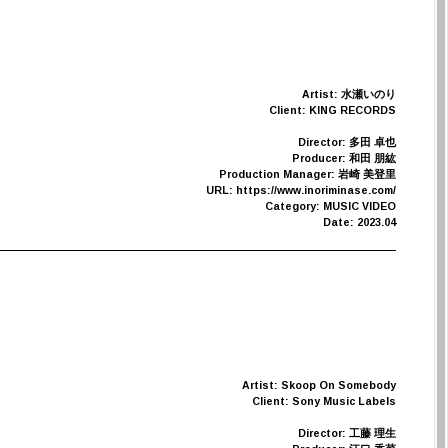
Artist: 水瀬いのり
Client: KING RECORDS
Director: 多田 卓也
Producer: 和田 朋紘
Production Manager: 岩崎 美登里
URL: https://www.inoriminase.com/
Category: MUSIC VIDEO
Date: 2023.04
Artist: Skoop On Somebody
Client: Sony Music Labels
Director: 工藤 理生