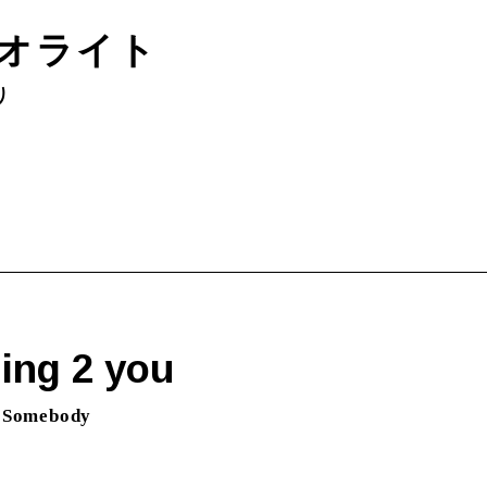
オライト
り
ng 2 you
 Somebody