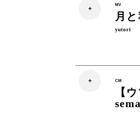
MV
月と
yutori
CM
【ウ
sem