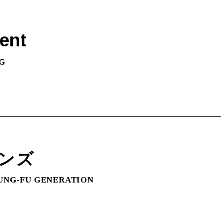
ent
G
ンズ
UNG-FU GENERATION