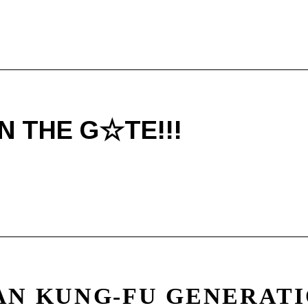
N THE G☆TE!!!
AN KUNG-FU GENERAT