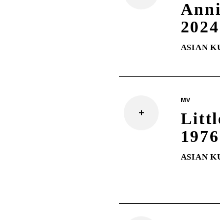
Ann
202
ASIAN K
MV
Lit
1976
ASIAN K