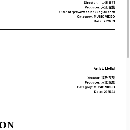
Director:
大畑 貴耶
Producer: 入江 聡晃
URL: http://www.asiankung-fu.com/
Category: MUSIC VIDEO
Date: 2026.03
Artist: Liella!
Director: 福居 英晃
Producer: 入江 聡晃
Category: MUSIC VIDEO
Date: 2025.11
ION