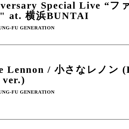
iversary Special Live
4" at. 横浜BUNTAI
UNG-FU GENERATION
tle Lennon / 小さなレノン (B
 ver.)
UNG-FU GENERATION