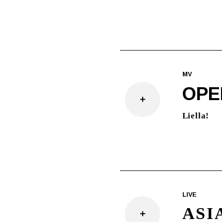
MV
OPE
Liella!
LIVE
ASI