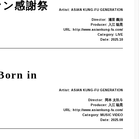
 “ファン感謝祭
Artist: ASIAN KUNG-FU GENERATION
Director:
瀬里 義治
Producer: 入江 聡晃
URL: http://www.asiankung-fu.com/
Category: LIVE
Date: 2025.10
orn in
Artist: ASIAN KUNG-FU GENERATION
Director:
岡本 太玖斗
Producer: 入江 聡晃
URL: http://www.asiankung-fu.com/
Category: MUSIC VIDEO
Date: 2025.08