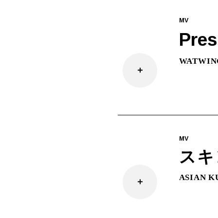
MV
Pres
WATWIN
MV
スキ
ASIAN K