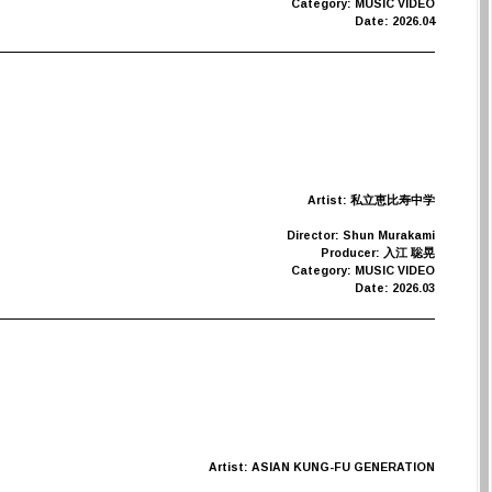
Category: MUSIC VIDEO
Date: 2026.04
Artist: 私立恵比寿中学
Director: Shun Murakami
Producer: 入江 聡晃
Category: MUSIC VIDEO
Date: 2026.03
Artist: ASIAN KUNG-FU GENERATION