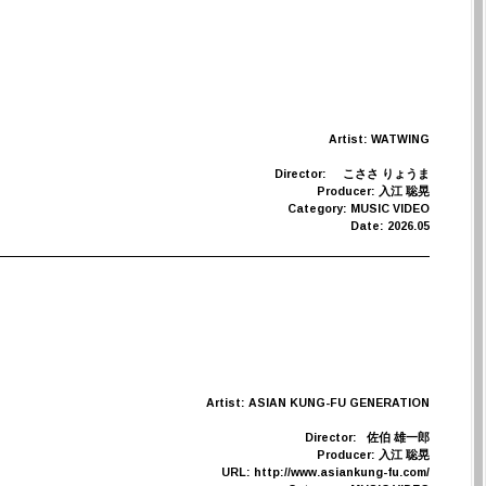
Artist: WATWING
Director:
こささ りょうま
Producer: 入江 聡晃
Category: MUSIC VIDEO
Date: 2026.05
Artist: ASIAN KUNG-FU GENERATION
Director:
佐伯 雄一郎
Producer: 入江 聡晃
URL: http://www.asiankung-fu.com/