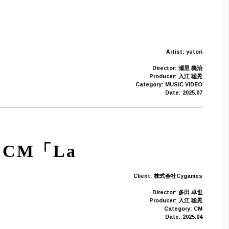
Artist: yutori
Director: 瀬里 義治
Producer: 入江 聡晃
Category: MUSIC VIDEO
Date: 2025.07
CM「La
Client: 株式会社Cygames
Director: 多田 卓也
Producer: 入江 聡晃
Category: CM
Date: 2025.04