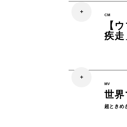
CM
【ウ
疾走
MV
世界
超ときめ